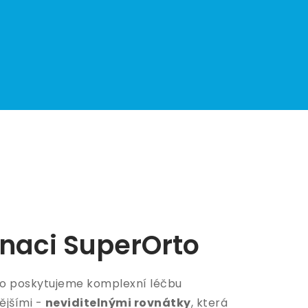
dinaci SuperOrto
to poskytujeme komplexní léčbu
ějšími -
neviditelnými rovnátky
, která