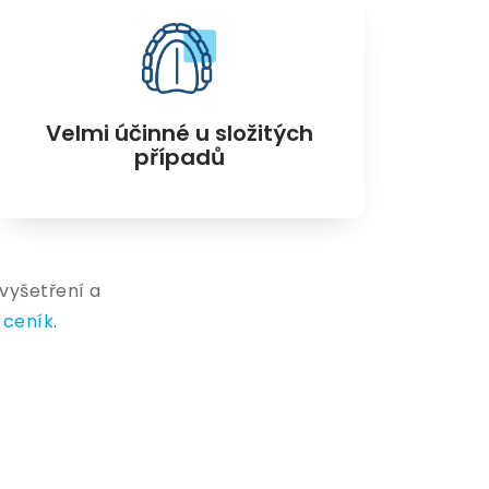
Velmi účinné u složitých
případů
vyšetření a
z
ceník
.