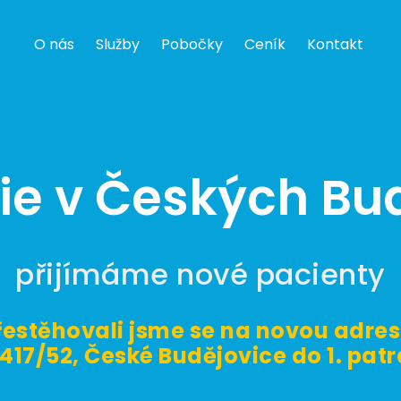
O nás
Služby
Pobočky
Ceník
Kontakt
ie v Českých Bud
přijímáme nové pacienty
řestěhovali jsme se na novou adres
 417/52, České Budějovice do 1. patr