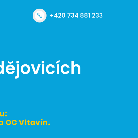
+420 734 881 233
ějovicích
u:
a OC Vltavín.