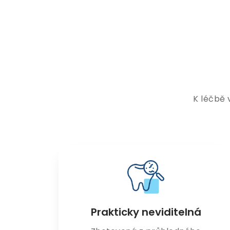
K léčbě 
Prakticky neviditelná