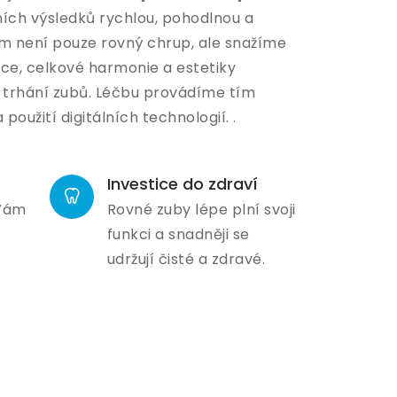
ích výsledků rychlou, pohodlnou a
em není pouze rovný chrup, ale snažíme
kce, celkové harmonie a estetiky
o trhání zubů. Léčbu provádíme tím
užití digitálních technologií. .
Investice do zdraví
 Vám
Rovné zuby lépe plní svoji
funkci a snadněji se
udržují čisté a zdravé.