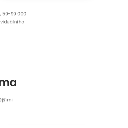
), 59-99 000
ividuálního
ima
ějšími