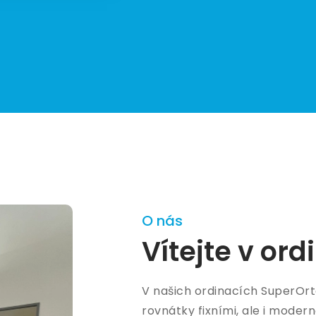
O nás
Vítejte v or
V našich ordinacích SuperOr
rovnátky fixními, ale i modern