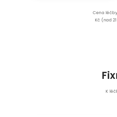
Cena léčby 
Kč (nad 21
Fi
K léč