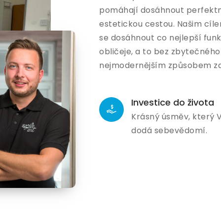
pomáhají dosáhnout perfektn
estetickou cestou. Našim cíl
se dosáhnout co nejlepší fun
obličeje, a to bez zbytečnéh
nejmodernějším způsobem za po
Investice do života
Krásný úsměv, který
dodá sebevědomí.