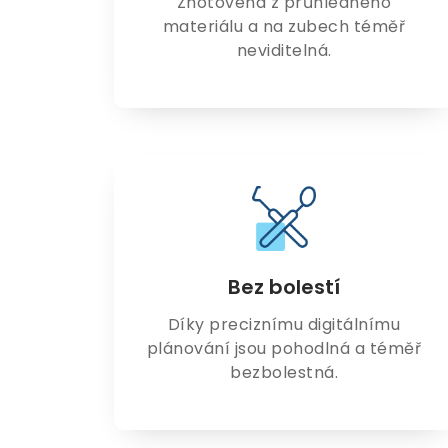
Zhotovená z průhledného
materiálu a na zubech téměř
neviditelná.
Bez bolestí
Díky preciznímu digitálnímu
plánování jsou pohodlná a téměř
bezbolestná.