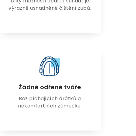
Díky možnosti aparát sundat je
výrazně usnadněné čištění zubů.
Žádné odřené tváře
Bez píchajících drátků a
nekomfortních zámečku.